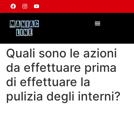
Quali sono le azioni
da effettuare prima
di effettuare la
pulizia degli interni?
Rimuovere gli oggetti personali da tasche e
portaoggetti: ti consentirà di avere accesso a tutto
l’abitacolo senza tralasciare nessun punto. Aspirare
accuratamente tappetini, moquette, sedili, portaoggetti